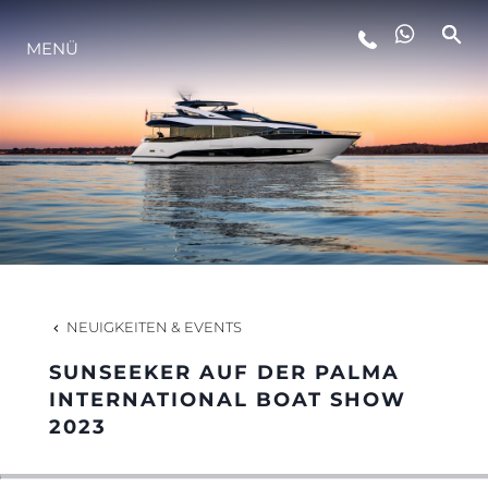
LIFESTYLE
MENÜ
INNOVATION
DIE FIRMA
DAS TEAM
NEUIGKEITEN & EVENTS
GESCHICHTE
SUNSEEKER AUF DER PALMA
INTERNATIONAL BOAT SHOW
2023
BEWERTEN SIE IHR BOOT