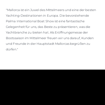
"Mallorca ist ein Juwel des Mittelmeers und eine der besten
Yachting-Destinationen in Europa. Die bevorstehende
Palma International Boat Show ist eine fantastische
Gelegenheit für uns, das Beste zu präsentieren, was die
Yachtbranche zu bieten hat. Als Eröffnungsmesse der
Bootssaison im Mittelmeer freuen wir uns darauf, Kunden
und Freunde in der Hauptstadt Mallorcas begrüßen zu
dürfen."