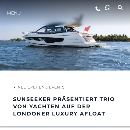
LIFESTYLE
MENÜ
INNOVATION
DIE FIRMA
DAS TEAM
NEUIGKEITEN & EVENTS
GESCHICHTE
SUNSEEKER PRÄSENTIERT TRIO
VON YACHTEN AUF DER
LONDONER LUXURY AFLOAT
BEWERTEN SIE IHR BOOT