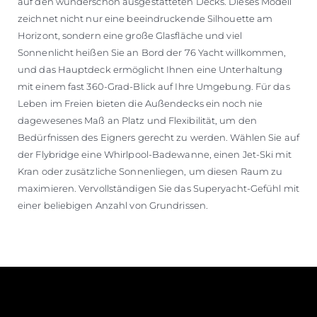
auf den wunderschön ausgestatteten Decks. Dieses Modell
zeichnet nicht nur eine beeindruckende Silhouette am
Horizont, sondern eine große Glasfläche und viel
Sonnenlicht heißen Sie an Bord der 76 Yacht willkommen,
und das Hauptdeck ermöglicht Ihnen eine Unterhaltung
mit einem fast 360-Grad-Blick auf Ihre Umgebung. Für das
Leben im Freien bieten die Außendecks ein noch nie
dagewesenes Maß an Platz und Flexibilität, um den
Bedürfnissen des Eigners gerecht zu werden. Wählen Sie auf
der Flybridge eine Whirlpool-Badewanne, einen Jet-Ski mit
Kran oder zusätzliche Sonnenliegen, um diesen Raum zu
maximieren. Vervollständigen Sie das Superyacht-Gefühl mit
einer beliebigen Anzahl von Grundrissen.