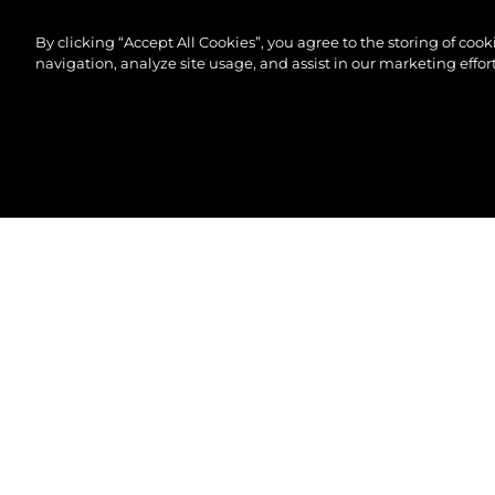
By clicking “Accept All Cookies”, you agree to the storing of coo
navigation, analyze site usage, and assist in our marketing effort
© 2026 Sunseeker London Group.Alle Rechte vorbeh