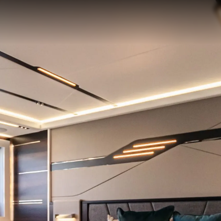
Rechtliches
Die Fi
DATENSCHUTZRICHTLINIE
Brokera
ERKLÄRUNG ZUR
Bootscha
MODERNEN SKLAVEREI
Neuigkei
ALLGEMEINE
Veransta
GESCHÄFTSBEDINGUNGEN
Innovati
COOKIE POLITIK
Die Firm
RECRUITING
Das Tea
Lifestyle
Geschich
Bewerten