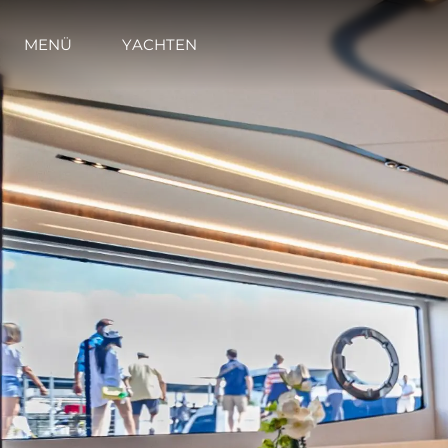
MENÜ
YACHTEN
Information
Standort Karte
Kontakt
Cookies
Sunseeker Range
Brochure