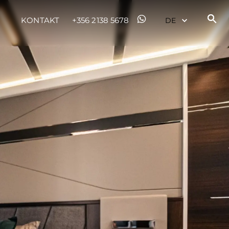
KONTAKT
+356 2138 5678
rma
ge
rter
ten
ltungen
on
a
m
te
 Sie Ihr Boot