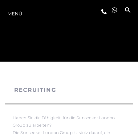
DIE MODELLREIHE
MENÜ
RECRUITING
Haben Sie die Fähigkeit, für die Sunseeker London
Group zu arbeiten?
Die Sunseeker London Group ist stolz darauf, ein