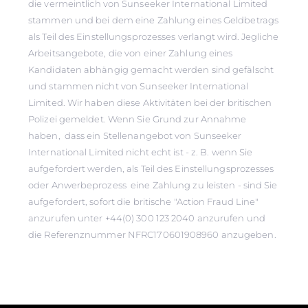
die vermeintlich von Sunseeker International Limited
stammen und bei dem eine Zahlung eines Geldbetrags
als Teil des Einstellungsprozesses verlangt wird. Jegliche
Arbeitsangebote, die von einer Zahlung eines
Kandidaten abhängig gemacht werden sind gefälscht
und stammen nicht von Sunseeker International
Limited. Wir haben diese Aktivitäten bei der britischen
Polizei gemeldet. Wenn Sie Grund zur Annahme
haben, dass ein Stellenangebot von Sunseeker
International Limited nicht echt ist - z. B. wenn Sie
aufgefordert werden, als Teil des Einstellungsprozesses
oder Anwerbeprozess eine Zahlung zu leisten - sind Sie
aufgefordert, sofort die britische "Action Fraud Line"
anzurufen unter +44(0) 300 123 2040 anzurufen und
die Referenznummer NFRC170601908960 anzugeben.