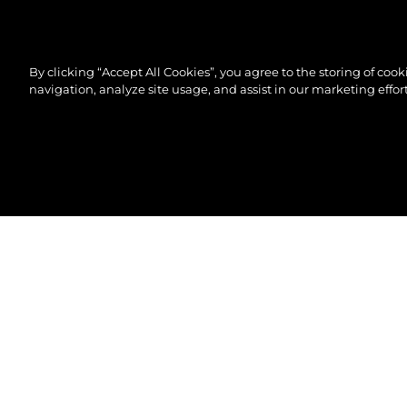
By clicking “Accept All Cookies”, you agree to the storing of coo
navigation, analyze site usage, and assist in our marketing effort
© 2026 Sunseeker London Group.Reservados todos 