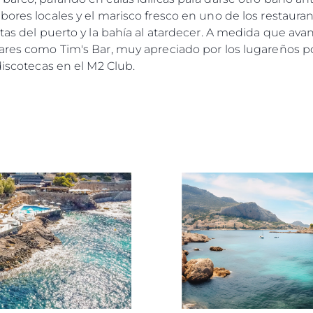
bores locales y el marisco fresco en uno de los restaura
Eventos
TERMINOS Y CONDICIONES
stas del puerto y la bahía al atardecer. A medida que ava
Innovaci
POLÍTICA DE COOKIES
bares como Tim's Bar, muy apreciado por los lugareños p
¿Quiéne
OFERTAS DE TRABAJO
discotecas en el M2 Club.
El Equip
Estilo De
Historia
Valore S