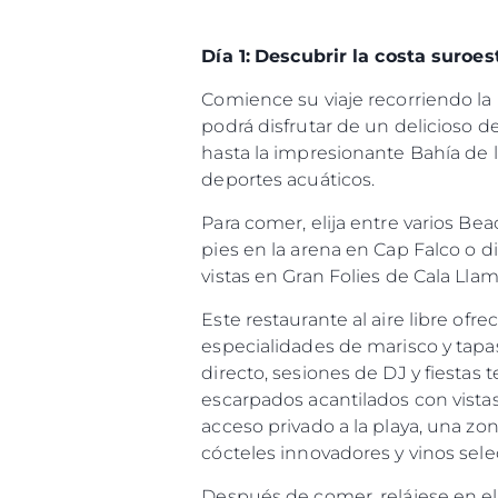
Día 1:
Descubrir la costa suroes
Comience su viaje recorriendo la 
podrá disfrutar de un delicioso 
hasta la impresionante Bahía de l
deportes acuáticos.
Para comer, elija entre varios Be
pies en la arena en Cap Falco o d
vistas en Gran Folies de Cala Llam
Este restaurante al aire libre of
especialidades de marisco y tap
directo, sesiones de DJ y fiestas
Información
escarpados acantilados con vistas
acceso privado a la playa, una zo
Mapa
cócteles innovadores y vinos sele
Contacto
Preferencias De Co
Después de comer, relájese en el 