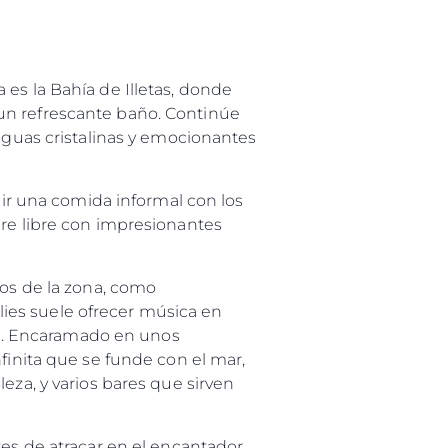
es la Bahía de Illetas, donde
un refrescante baño. Continúe
 aguas cristalinas y emocionantes
egir una comida informal con los
ire libre con impresionantes
cos de la zona, como
ies suele ofrecer música en
ial. Encaramado en unos
es Somos?
finita que se funde con el mar,
eza, y varios bares que sirven
ge
tes de atracar en el encantador