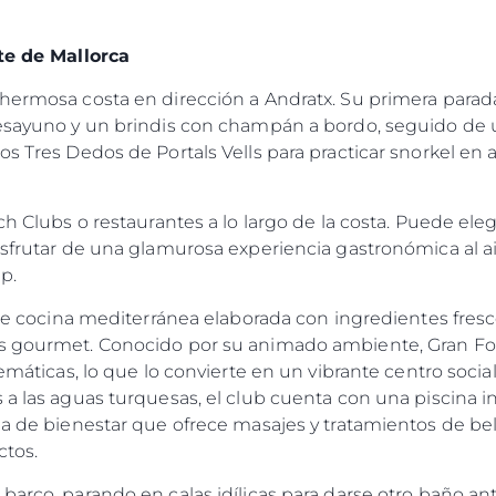
te de Mallorca
hermosa costa en dirección a Andratx. Su primera parada 
desayuno y un brindis con champán a bordo, seguido de 
os Tres Dedos de Portals Vells para practicar snorkel en
ach Clubs o restaurantes a lo largo de la costa. Puede el
isfrutar de una glamurosa experiencia gastronómica al a
p.
rece cocina mediterránea elaborada con ingredientes fres
as gourmet. Conocido por su animado ambiente, Gran Fol
 temáticas, lo que lo convierte en un vibrante centro soc
Legal
¿Quién
 a las aguas turquesas, el club cuenta con una piscina in
na de bienestar que ofrece masajes y tratamientos de bell
POLÍTICA DE PRIVACIDAD
Brokera
ctos.
DECLARACIÓN EN CONTRA
Charter
DE LA ESCLAVITUD
okies
Noticias
barco, parando en calas idílicas para darse otro baño an
MODERNA