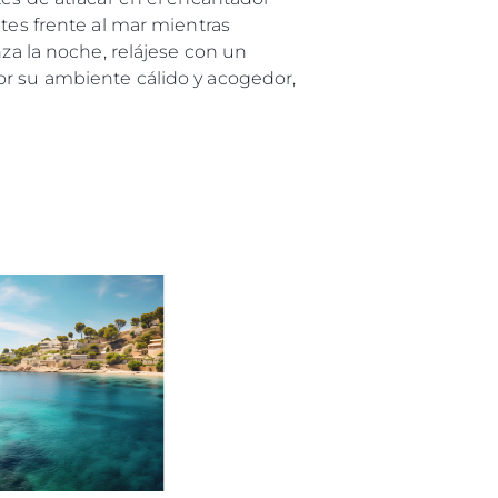
ntes frente al mar mientras
nza la noche, relájese con un
ón
or su ambiente cálido y acogedor,
s Somos?
o
 Vida
u Embarcación