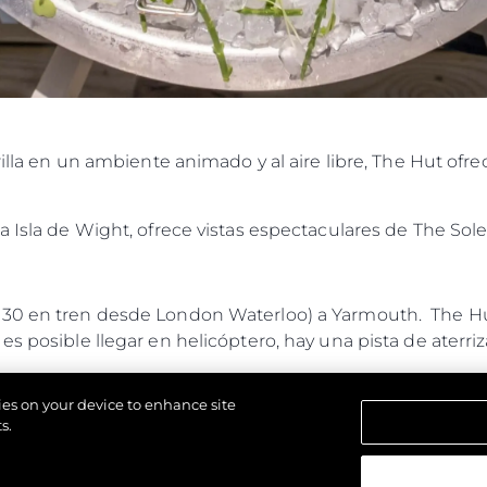
rrilla en un ambiente animado y al aire libre, The Hut of
a Isla de Wight, ofrece vistas espectaculares de The Sol
h30 en tren desde London Waterloo) a Yarmouth. The Hu
s posible llegar en helicóptero, hay una pista de aterriz
n RIB desde Lymington y a 35 minutos en RIB desde Sou
kies on your device to enhance site
s.
ueden anclar fácilmente frente al restaurante (20 yarda
stará segura. El anclaje es fácil, hay muy pocas rocas.