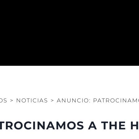
POLÍTICA DE PRIVACIDAD
Brokera
DECLARACIÓN EN CONTRA
Charter
DE LA ESCLAVITUD
okies
Noticias
MODERNA
Eventos
TERMINOS Y CONDICIONES
Innovaci
POLÍTICA DE COOKIES
¿Quiéne
OFERTAS DE TRABAJO
El Equip
Estilo De
Historia
Valore S
OS
>
NOTICIAS
>
ANUNCIO: PATROCINAMO
TROCINAMOS A THE H