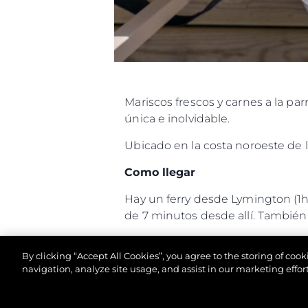
Mariscos frescos y carnes a la pa
única e inolvidable.
Ubicado en la costa noroeste de l
Como llegar
Hay un ferry desde Lymington (1
de 7 minutos desde allí. También e
The Hut está a veinte minutos e
By clicking “Accept All Cookies”, you agree to the storing of coo
siempre es emocionante.
navigation, analyze site usage, and assist in our marketing effort
Las embarcaciones más pequeñas p
del restaurante. Su embarcación e