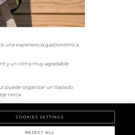
rece una experiencia gastronómica
ent y un clima muy agradable.
t puede organizar un traslado
aje cerca.
thampton, llegar en barco
COOKIES SETTINGS
s desde la boya), justo al lado
 Desde The Hut siempre habrá
REJECT ALL