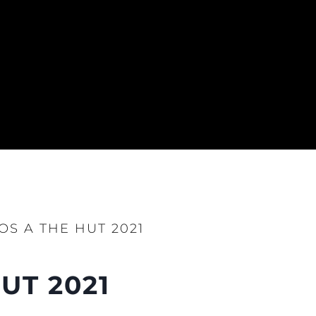
ge
ón
s Somos?
o
 Vida
u Embarcación
S A THE HUT 2021
UT 2021