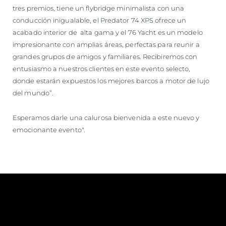
tres premios, tiene un flybridge minimalista con una
conducción inigualable, el Predator 74 XPS ofrece un
acabado interior de alta gama y el 76 Yacht es un modelo
impresionante con amplias áreas, perfectas para reunir a
grandes grupos de amigos y familiares. Recibiremos con
entusiasmo a nuestros clientes en este evento selecto,
donde estarán expuestos los mejores barcos a motor de lujo
del mundo”.
Esperamos darle una calurosa bienvenida a este nuevo y
emocionante evento".