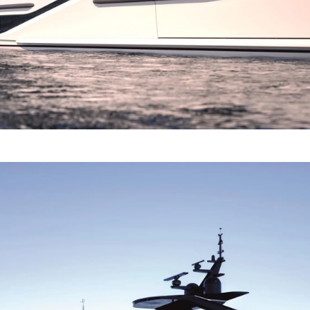
Eventos
TERMINOS Y CONDICIONES
Innovaci
POLÍTICA DE COOKIES
¿Quiéne
OFERTAS DE TRABAJO
El Equip
Estilo De
Historia
Valore S