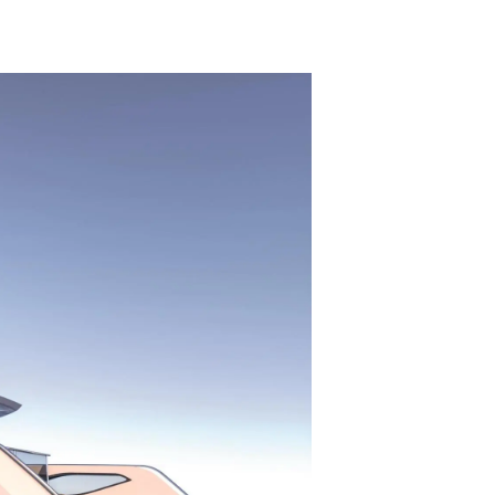
es Somos?
ge