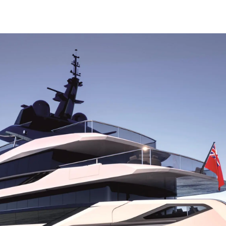
Legal
¿Quién
POLÍTICA DE PRIVACIDAD
Brokera
DECLARACIÓN EN CONTRA
Charter
DE LA ESCLAVITUD
okies
Noticias
MODERNA