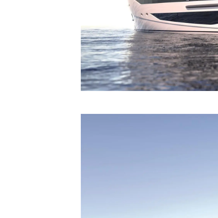
Sunseeker Range
Brochure