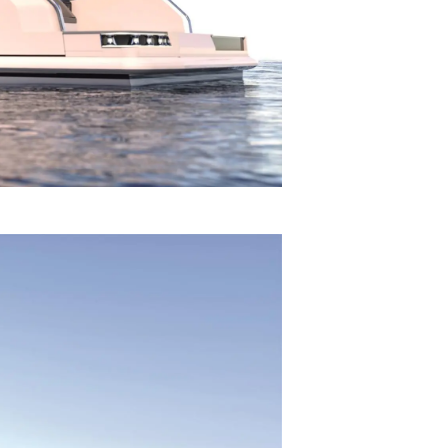
ón
s Somos?
o
 Vida
u Embarcación