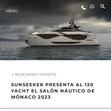
ESTILO DE VIDA
MENÚ
INNOVACIÓN
¿QUIÉNES SOMOS?
EL EQUIPO
NOVEDADES Y EVENTOS
HISTORIA
SUNSEEKER PRESENTA AL 120
YACHT EL SALÓN NÁUTICO DE
MÓNACO 2023
VALORE SU EMBARCACIÓN