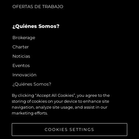
OFERTAS DE TRABAJO
¿Quiénes Somos?
Brokerage
Charter
Noticias
Eventos
Innovación
¿Quiénes Somos?
El Equipo
By clicking “Accept All Cookies”, you agree to the
storing of cookies on your device to enhance site
Estilo De Vida
navigation, analyze site usage, and assist in our
Historia
marketing efforts.
Valore Su Embarcación
COOKIES SETTINGS