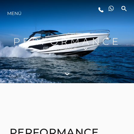
ESTILO DE VIDA
MENÚ
INNOVACIÓN
PERFORMANCE
PERFORMANCE
¿QUIÉNES SOMOS?
EL EQUIPO
HISTORIA
VALORE SU EMBARCACIÓN
PERFORMANCE