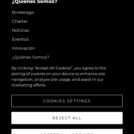
¿Quiénes Somos?
Brokerage
Charter
Noticias
Eventos
Innovación
¿Quiénes Somos?
El Equipo
By clicking “Accept All Cookies”, you agree to the
storing of cookies on your device to enhance site
Estilo De Vida
navigation, analyze site usage, and assist in our
Historia
marketing efforts.
Valore Su Embarcación
COOKIES SETTINGS
REJECT ALL