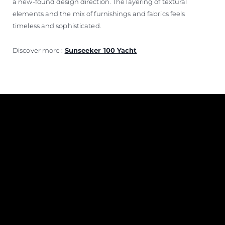
a new-found design direction. The layering of textural
elements and the mix of furnishings and fabrics feels
timeless and sophisticated.
Discover more :
Sunseeker 100 Yacht