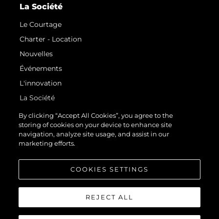
La Société
Le Courtage
Charter - Location
Nouvelles
Événements
L'innovation
La Société
Notre Équipe
By clicking “Accept All Cookies”, you agree to the
storing of cookies on your device to enhance site
Style De Vie
navigation, analyze site usage, and assist in our
Notre Héritage
marketing efforts.
Estimez Votre Bateau
COOKIES SETTINGS
REJECT ALL