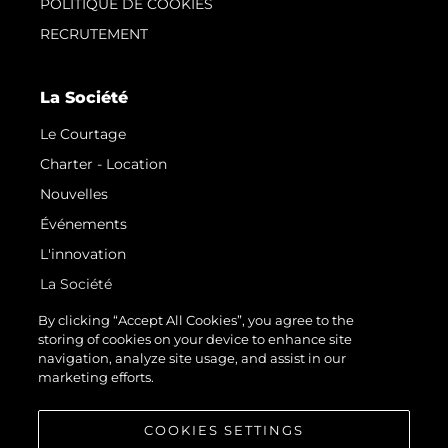
POLITIQUE DE COOKIES
RECRUTEMENT
La Société
Le Courtage
Charter - Location
Nouvelles
Événements
L'innovation
La Société
Notre Équipe
By clicking “Accept All Cookies”, you agree to the
storing of cookies on your device to enhance site
Style De Vie
navigation, analyze site usage, and assist in our
Notre Héritage
marketing efforts.
Estimez Votre Bateau
COOKIES SETTINGS