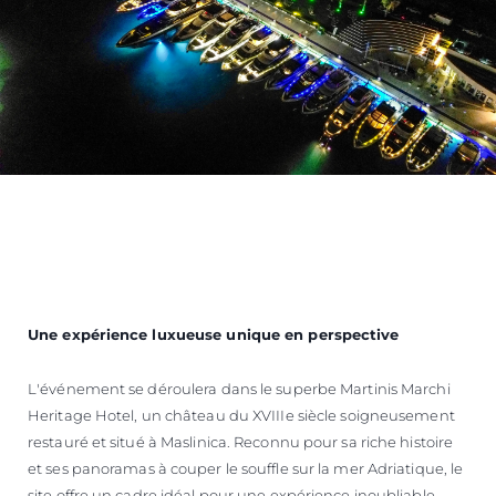
Une expérience luxueuse unique en perspective
L'événement se déroulera dans le superbe Martinis Marchi
Heritage Hotel, un château du XVIIIe siècle soigneusement
restauré et situé à Maslinica. Reconnu pour sa riche histoire
et ses panoramas à couper le souffle sur la mer Adriatique, le
site offre un cadre idéal pour une expérience inoubliable