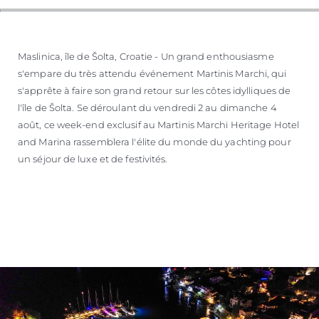
Maslinica, île de Šolta, Croatie - Un grand enthousiasme
s'empare du très attendu événement Martinis Marchi, qui
s'apprête à faire son grand retour sur les côtes idylliques de
l'île de Šolta. Se déroulant du vendredi 2 au dimanche 4
août, ce week-end exclusif au Martinis Marchi Heritage Hotel
and Marina rassemblera l'élite du monde du yachting pour
un séjour de luxe et de festivités.