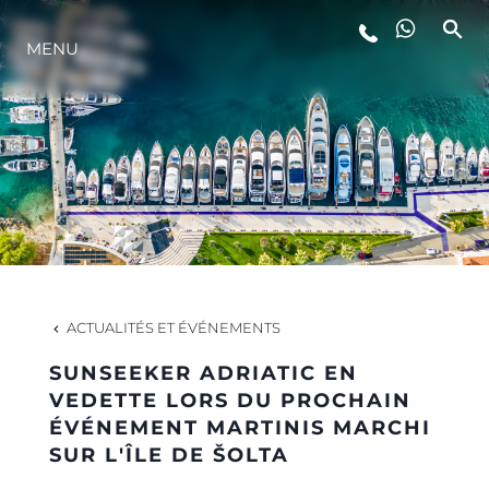
STYLE DE VIE
MENU
L'INNOVATION
LA SOCIÉTÉ
NOTRE ÉQUIPE
ACTUALITÉS ET ÉVÉNEMENTS
NOTRE HÉRITAGE
SUNSEEKER ADRIATIC EN
VEDETTE LORS DU PROCHAIN
ÉVÉNEMENT MARTINIS MARCHI
ESTIMEZ VOTRE BATEAU
SUR L'ÎLE DE ŠOLTA