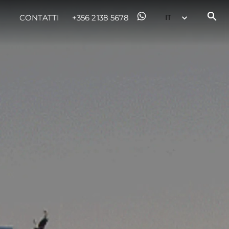
CONTATTI
+356 2138 5678