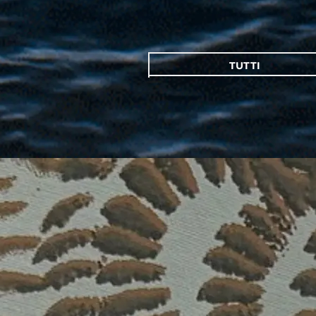
TUTTI