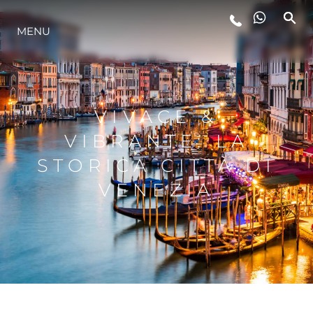
LIFESTYLE
MENU
INNOVAZIONE
VIVACE &
L'AZIENDA
VIBRANTE: LA
STORICA CITTÀ DI
IL TEAM
VENEZIA
HERITAGE
VALUTA LA TUA IMBARCAZIONE