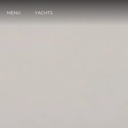
MENU
YACHTS