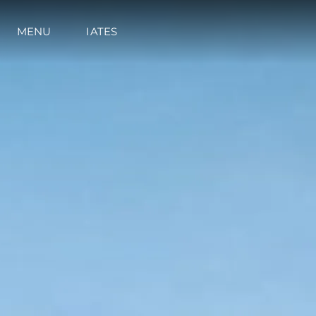
MENU
IATES