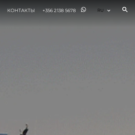
КОНТАКТЫ
+356 2138 5678