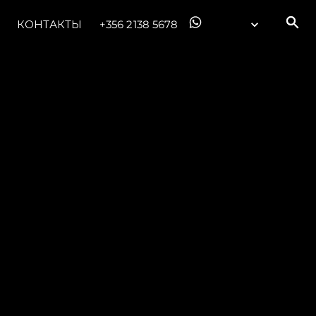
КОНТАКТЫ
+356 2138 5678