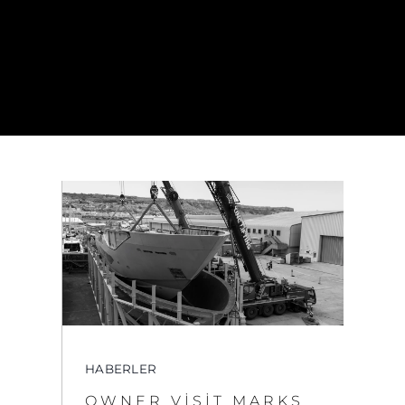
HABERLER
OWNER VISIT MARKS
MAJOR MILESTONE
FOR SUNSEEKER 134
SUPERYACHT AT
OSPREY QUAY