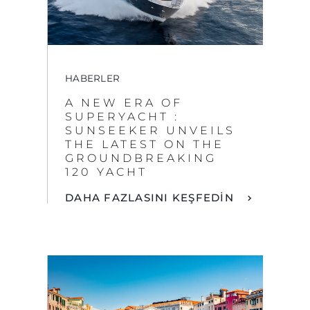
HABERLER
A NEW ERA OF
SUPERYACHT :
SUNSEEKER UNVEILS
THE LATEST ON THE
GROUNDBREAKING
120 YACHT
By clicking “Accept All Cookies”, you agree to the
DAHA FAZLASINI KEŞFEDİN
storing of cookies on your device to enhance site
navigation, analyze site usage, and assist in our
marketing efforts.
COOKIES SETTINGS
REJECT ALL
ACCEPT ALL COOKIES