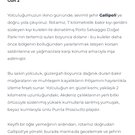
Gün 2
Yolculuğumuzun ikinci gününde, sevimli şehir
Gallipoli
'ye
doğru yola çıkıyoruz. Rotamız, 7 kilometrelik bakir kıyı şeridini
süsleyen kıyı kuleleri ile donatılmış Porto Selvaggio Doğal
Parkı'nın tertemiz suları boyunca dolanır - bu kuleler daha
önce bölgenin bolluğundan yararlanmak isteyen korsan
saldırılarına ve yağmacılara karşı koruma amacıyla inşa
edilmiştir.
Bu sakin yolculuk, güzergah boyunca dağınık duran bakir
mağaraların ve muhteşem kayalıkların ihtişamını hayranlıkla
izleme fırsatı sunar. Yolculuğun en güzel kısmı, yaklaşık 2
kilometre uzunluğundaki, Akdeniz çalılıklarının yerli bitki
örtüsüyle süslenmiş yüksek kumullarla sarılmış yumuşak,
beyaz kumlarıyla ünlü Punta Prosciutto plajıdır.
Keyifli bir öğle yemeğinin ardından, rotamız doğrudan
Gallipoli'ye yönelir, burada marinada gecelemek ve şehrin