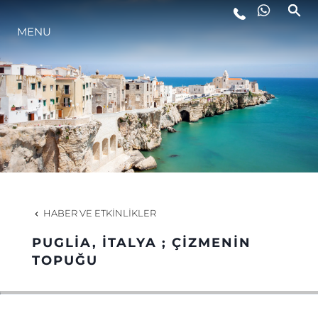
YAŞAM ŞEKLİ
MENU
YENILIK
ŞİRKET
EKIP
HABER VE ETKINLIKLER
MİRAS
PUGLIA, İTALYA ; ÇIZMENIN
TOPUĞU
TEKNENIZIN PIYASA DEĞERINI
ÖĞRENIN