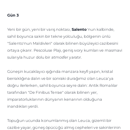
Gün 3
Yeni bir gün, yeni bir varış noktası,
Salento
'nun kalbinde,
sahil boyunca sakin bir tekne yolculuğu, bölgenin ünlü
"Salento'nun Maldivleri" olarak bilinen büyüleyici cazibesini
ortaya çıkarır. Pescoluse Plajı, geniş ıvory kumları ve masmavi
sularıyla huzur dolu bir atmosfer yaratır.
Güneşin kucaklayıcı ışığında manzara keyfi yapın, kristal
berraklığına dalın ve bir sonraki durağımız olan Leuca'ya
doğru ilerlerken, sahil boyunca seyre dalın: Antik Romalılar
tarafından "De Finibus Terrae" olarak bilinen yer,
imparatorluklarının dünyanın kenarının olduğuna
inandıkları yerdi.
Topuğun ucunda konumlanmış olan Leuca, gizemli bir
cazibe yayar, güneş öpücüğü almış cepheleri ve sakinlerinin