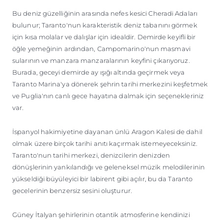
Bu deniz güzelliğinin arasında nefes kesici Cheradi Adaları
bulunur; Taranto'nun karakteristik deniz tabanını görmek
için kısa molalar ve dalışlar için idealdir. Demirde keyifli bir
öğle yemeğinin ardından, Campomarino'nun masmavi
sularının ve manzara manzaralarının keyfini çıkarıyoruz.
Burada, geceyi demirde ay ışığı altında geçirmek veya
Taranto Marina'ya dönerek şehrin tarihi merkezini keşfetmek
ve Puglia'nın canlı gece hayatına dalmak için seçenekleriniz
var.
İspanyol hakimiyetine dayanan ünlü Aragon Kalesi de dahil
olmak üzere birçok tarihi anıtı kaçırmak istemeyeceksiniz.
Taranto'nun tarihi merkezi, denizcilerin denizden
dönüşlerinin yankılandığı ve geleneksel müzik melodilerinin
yükseldiği büyüleyici bir labirent gibi açılır, bu da Taranto
gecelerinin benzersiz sesini oluşturur.
Güney İtalyan şehirlerinin otantik atmosferine kendinizi