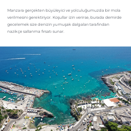
Manzara gerçekten büyüleyici ve yolculuğumuzda bir mola
verilmesini gerektiriyor. Koşullar izin verirse, burada demirde
gecelemek size denizin yumuşak dalgaları tarafından
nazikçe sallanma fırsatı sunar.