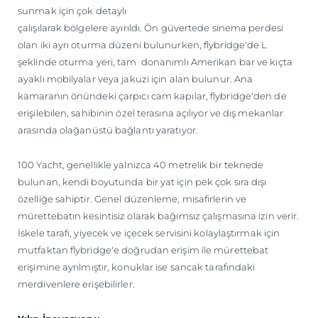
sunmak için çok detaylı
çalışılarak bölgelere ayırıldı. Ön güvertede sinema perdesi
olan iki ayrı oturma düzeni bulunurken, flybridge'de L
şeklinde oturma yeri, tam donanımlı Amerikan bar ve kıçta
ayaklı mobilyalar veya jakuzi için alan bulunur. Ana
kamaranın önündeki çarpıcı cam kapılar, flybridge'den de
erişilebilen, sahibinin özel terasına açılıyor ve dış mekanlar
arasında olağanüstü bağlantı yaratıyor.
100 Yacht, genellikle yalnızca 40 metrelik bir teknede
bulunan, kendi boyutunda bir yat için pek çok sıra dışı
özelliğe sahiptir. Genel düzenleme, misafirlerin ve
mürettebatın kesintisiz olarak bağımsız çalışmasına izin verir.
İskele tarafı, yiyecek ve içecek servisini kolaylaştırmak için
mutfaktan flybridge'e doğrudan erişim ile mürettebat
erişimine ayrılmıştır, konuklar ise sancak tarafındaki
merdivenlere erişebilirler.