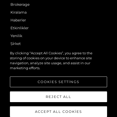
Brokerage
Kiralama
Haberler
Etkinlikler
Yenilik
Şi̇rket
Ekip
By clicking “Accept All Cookies”, you agree to the
storing of cookies on your device to enhance site
Yaşam Şekli̇
navigation, analyze site usage, and assist in our
Mi̇ras
marketing efforts.
Teknenizin Piyasa Değerini Öğrenin
COOKIES SETTINGS
REJECT ALL
ACCEPT ALL COOKIES
© 2026 Sunseeker London Group.Her hakkı saklıdır.