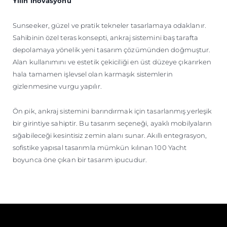
Yılın İnovasyonu
Sunseeker, güzel ve pratik tekneler tasarlamaya odaklanır.
Sahibinin özel teras konsepti, ankraj sistemini baş tarafta
depolamaya yönelik yeni tasarım çözümünden doğmuştur.
Alan kullanımını ve estetik çekiciliği en üst düzeye çıkarırken
hala tamamen işlevsel olan karmaşık sistemlerin
gizlenmesine vurgu yapılır.
Ön pik, ankraj sistemini barındırmak için tasarlanmış yerleşik
bir girintiye sahiptir. Bu tasarım seçeneği, ayaklı mobilyaların
sığabileceği kesintisiz zemin alanı sunar. Akıllı entegrasyon,
sofistike yapısal tasarımla mümkün kılınan 100 Yacht
boyunca öne çıkan bir tasarım ipucudur.