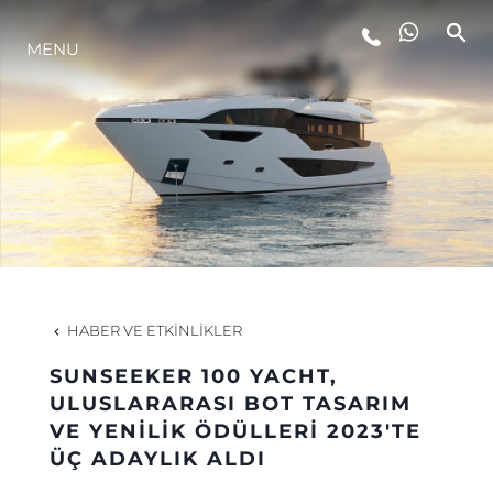
YAŞAM ŞEKLİ
MENU
YENILIK
ŞİRKET
EKIP
HABER VE ETKINLIKLER
MİRAS
SUNSEEKER 100 YACHT,
ULUSLARARASI BOT TASARIM
TEKNENIZIN PIYASA DEĞERINI
VE YENİLİK ÖDÜLLERİ 2023'TE
ÜÇ ADAYLIK ALDI
ÖĞRENIN