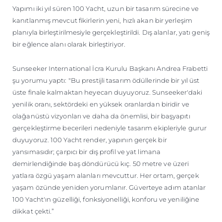
Yapımı iki yıl süren 100 Yacht, uzun bir tasarım sürecine ve
kanıtlanmış mevcut fikirlerin yeni, hızlı akan bir yerleşim
planıyla birleştirilmesiyle gerçekleştirildi. Dış alanlar, yatı geniş
bir eğlence alanı olarak birleştiriyor.
Sunseeker International İcra Kurulu Başkanı Andrea Frabetti
şu yorumu yaptı: "Bu prestijli tasarım ödüllerinde bir yıl üst
üste finale kalmaktan heyecan duyuyoruz. Sunseeker'daki
yenilik oranı, sektördeki en yüksek oranlardan biridir ve
olağanüstü vizyonları ve daha da önemlisi, bir başyapıtı
gerçekleştirme becerileri nedeniyle tasarım ekipleriyle gurur
duyuyoruz. 100 Yacht render, yapının gerçek bir
yansımasıdır; çarpıcı bir dış profil ve yat limana
demirlendiğinde baş döndürücü kıç. 50 metre ve üzeri
yatlara özgü yaşam alanları mevcuttur. Her ortam, gerçek
yaşam özünde yeniden yorumlanır. Güverteye adım atanlar
100 Yacht'ın güzelliği, fonksiyonelliği, konforu ve yeniliğine
dikkat çekti.”