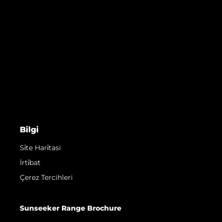
Bilgi
Si̇te Hari̇tasi
İrti̇bat
Çerez Tercihleri
Sunseeker Range Brochure