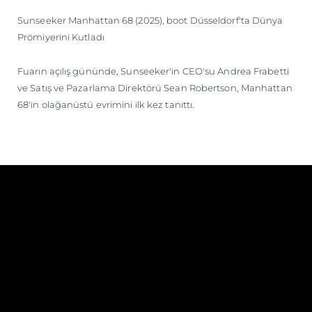
Sunseeker Manhattan 68 (2025), boot Düsseldorf'ta Dünya
Prömiyerini Kutladı
Fuarın açılış gününde, Sunseeker'in CEO'su Andrea Frabetti
ve Satış ve Pazarlama Direktörü Sean Robertson, Manhattan
68'in olağanüstü evrimini ilk kez tanıttı.