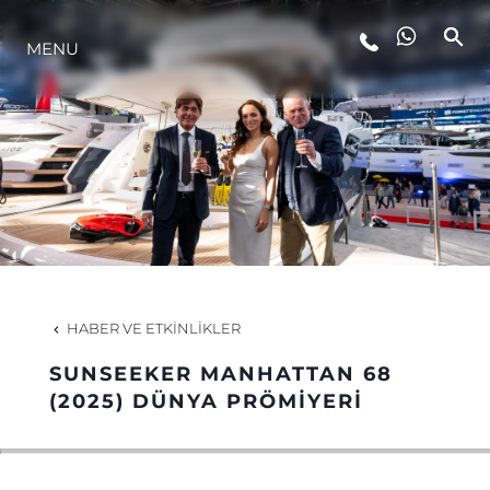
YAŞAM ŞEKLİ
MENU
YENILIK
ŞİRKET
EKIP
HABER VE ETKINLIKLER
MİRAS
SUNSEEKER MANHATTAN 68
(2025) DÜNYA PRÖMIYERI
TEKNENIZIN PIYASA DEĞERINI
ÖĞRENIN