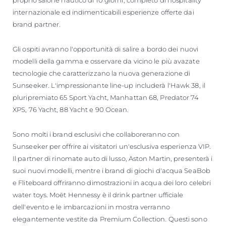
proprio salone nautico di 10 giorni, completo di hospitality
internazionale ed indimenticabili esperienze offerte dai
brand partner.
Gli ospiti avranno l'opportunità di salire a bordo dei nuovi
modelli della gamma e osservare da vicino le più avazate
tecnologie che caratterizzano la nuova generazione di
Sunseeker. L'impressionante line-up includerà l'Hawk 38, il
pluripremiato 65 Sport Yacht, Manhattan 68, Predator 74
XPS, 76 Yacht, 88 Yacht e 90 Ocean.
Sono molti i brand esclusivi che collaboreranno con
Sunseeker per offrire ai visitatori un'esclusiva esperienza VIP.
Il partner di rinomate auto di lusso, Aston Martin, presenterà i
suoi nuovi modelli, mentre i brand di giochi d'acqua SeaBob
e Fliteboard offriranno dimostrazioni in acqua dei loro celebri
water toys. Moët Hennessy è il drink partner ufficiale
dell'evento e le imbarcazioni in mostra verranno
elegantemente vestite da Premium Collection. Questi sono