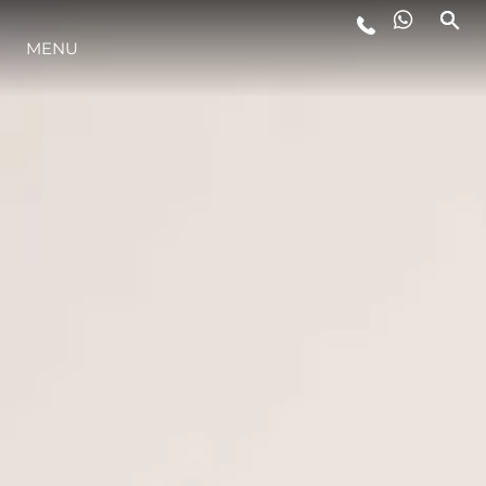
STYL ŻYCIA
MENU
INNOWACJA
PRZEDSIĘBIORSTWO
ZESPÓŁ
TRADYCJA
WYCEŃ SWOJĄ ŁÓDŹ