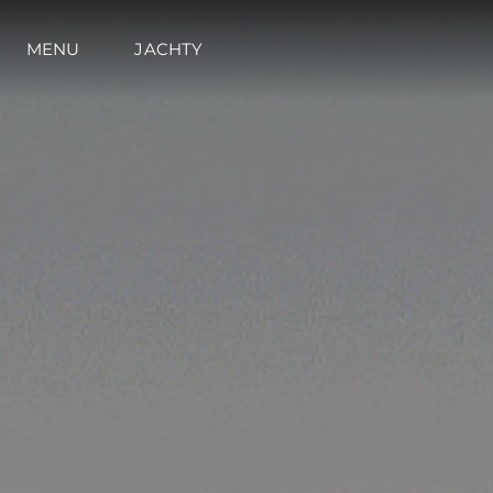
MENU
JACHTY