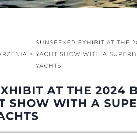
SUNSEEKER EXHIBIT AT THE 
RZENIA
>
YACHT SHOW WITH A SUPERB
Kwestie Prawne
Przeds
YACHTS
POLITYKA PRYWATNOŚCI
Usługi B
OŚWIADCZENIE W
Czarter
SPRAWIE
XHIBIT AT THE 2024 
 Cookie
Aktualno
WSPÓŁCZESNEGO
NIEWOLNICTWA
Wydarze
 SHOW WITH A SUPE
WARUNKI
Innowacj
POLITYKA DOTYCZĄCA
ACHTS
Przedsię
PLIKÓW COOKIE
Zespół
REKRUTACJA
Styl Życi