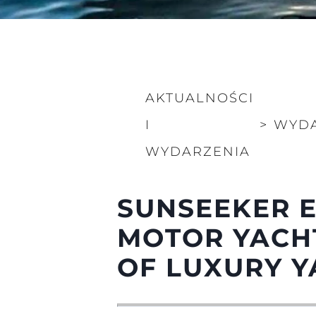
AKTUALNOŚCI
I
>
WYDA
Informacje
WYDARZENIA
Mapa Witryny
Kontakt
SUNSEEKER E
Preferencje Plików
MOTOR YACHT
Sunseeker Range
Brochure
OF LUXURY Y