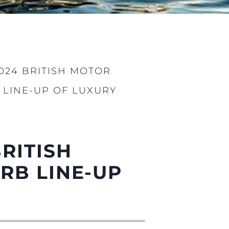
2024 BRITISH MOTOR
 LINE-UP OF LUXURY
iębiorstwo
rokerskie
BRITISH
ści
nia
RB LINE-UP
a
biorstwo
a