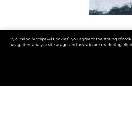
By clicking “Accept All Cookies”, you agree to the storing of coo
navigation, analyze site usage, and assist in our marketing effort
©.2026 Sunseeker London Group.Wszelkie prawa za