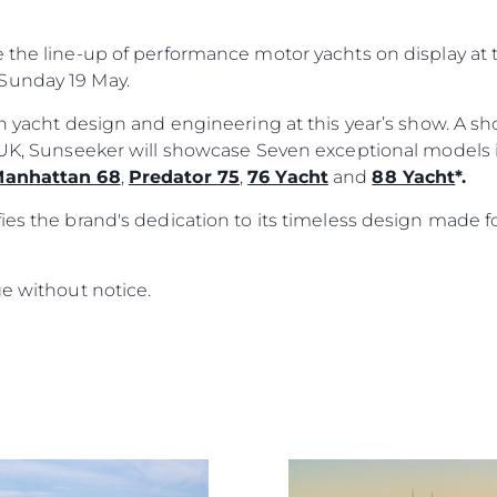
Tradycja
e the line-up of performance motor yachts on display a
Wyceń S
Sunday 19 May.
ish yacht design and engineering at this year’s show. A 
e UK, Sunseeker will showcase Seven exceptional models
anhattan 68
,
Predator 75
,
76 Yacht
and
88 Yacht
*.
ies the brand's dedication to its timeless design made f
ge without notice.