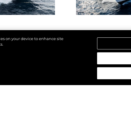
kies on your device to enhance site
s.
strzeżone.