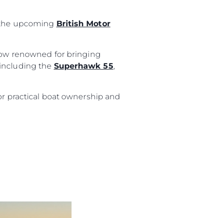
t the upcoming
British Motor
woją Łódź
show renowned for bringing
 including the
Superhawk 55
,
or practical boat ownership and